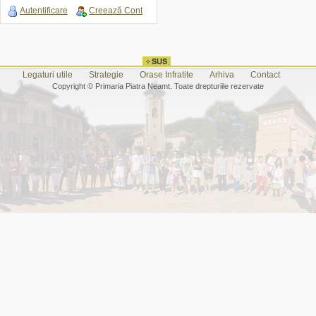
Autentificare
Creează Cont
Legaturi utile
Strategie
Orase Infratite
Arhiva
Contact
Copyright © Primaria Piatra Neamt. Toate drepturiile rezervate