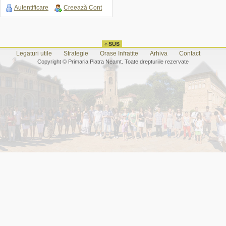
Autentificare
Creează Cont
Legaturi utile
Strategie
Orase Infratite
Arhiva
Contact
Copyright © Primaria Piatra Neamt. Toate drepturiile rezervate