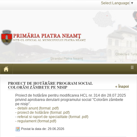
Select Language
▼
☰
PROIECT DE HOTĂRÂRE PROGRAM SOCIAL
COLORĂM ZÂMBETE PE NISIP
« Înapoi
Proiect de hotărâre pentru modificarea HCL nr. 314 din 28.07.2025
privind aprobarea derularii programului social ”Colorăm zâmbete
pe nisip”.
-
detalii anunț (form
at .pdf)
-
proiect de hotărâre (fo
rmat .pdf)
-
referat si
raport de specialitate
(f
ormat .pdf)
-
regulament (format.pdf)
Postat la data de: 29.06.2026