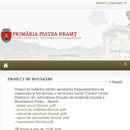
Select Language
▼
☰
PROIECT DE HOTĂRÂRE
« Înapoi
Proiect de hotărâre pentru aprobarea Regulamentului de
organizare și funcționare a serviciului social ”Centrul Social
Pietricica” din subordinea Direcției de Asistență Socială a
Municipiului Piatra – Neamț.
-
detalii anunț (form
at .pdf)
-
proiect de hotărâre (fo
rmat .pdf)
-
referat de aprobare
(f
ormat .pdf)
-
raport de specialitate (f
ormat .pdf)
-
regulament (format.pdf)
Postat la data de: 23.06.2026