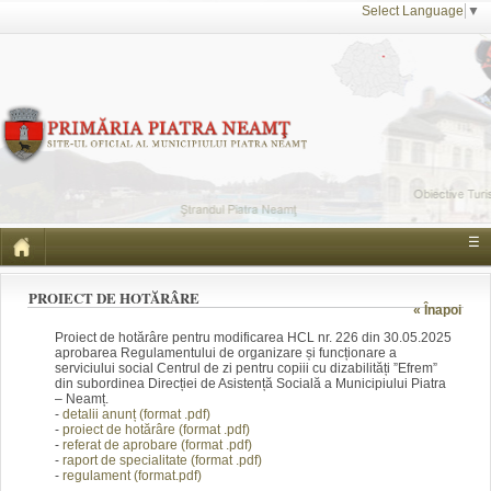
Select Language
▼
☰
PROIECT DE HOTĂRÂRE
« Înapoi
Proiect de hotărâre pentru modificarea HCL nr. 226 din 30.05.2025
aprobarea Regulamentului de organizare și funcționare a
serviciului social Centrul de zi pentru copiii cu dizabilități ”Efrem”
din subordinea Direcției de Asistență Socială a Municipiului Piatra
– Neamț.
-
detalii anunț (form
at .pdf)
-
proiect de hotărâre (fo
rmat .pdf)
-
referat de aprobare
(f
ormat .pdf)
-
raport de specialitate (f
ormat .pdf)
-
regulament (format.pdf)