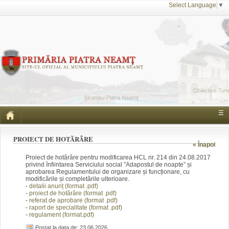
Select Language
▼
☰
PROIECT DE HOTĂRÂRE
« Înapoi
Proiect de hotărâre pentru modificarea HCL nr. 214 din 24.08.2017
privind înfiintarea Serviciului social ”Adapostul de noapte” și
aprobarea Regulamentului de organizare și funcționare, cu
modificările și completările ulterioare.
-
detalii anunț (form
at .pdf)
-
proiect de hotărâre (fo
rmat .pdf)
-
referat de aprobare
(f
ormat .pdf)
-
raport de specialitate (f
ormat .pdf)
-
regulament (format.pdf)
Postat la data de: 23.06.2026