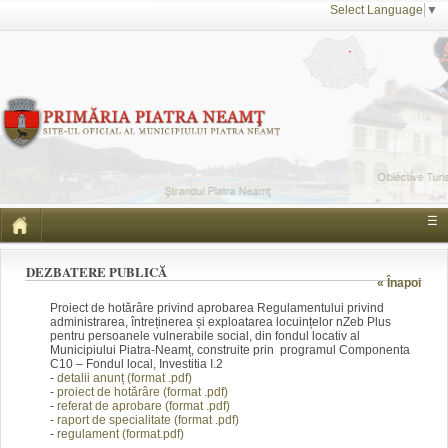
Select Language
▼
☰
DEZBATERE PUBLICĂ
« Înapoi
Proiect de hotărâre privind aprobarea Regulamentului privind
administrarea, întreținerea și exploatarea locuințelor nZeb Plus
pentru persoanele vulnerabile social, din fondul locativ al
Municipiului Piatra-Neamț, construite prin programul Componenta
C10 – Fondul local, Investitia I.2
-
detalii anunț (form
at .pdf)
-
proiect de hotărâre (fo
rmat .pdf)
-
referat de aprobare
(f
ormat .pdf)
-
raport de specialitate (f
ormat .pdf)
-
regulament (format.pdf)