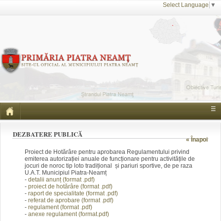
Select Language
▼
☰
DEZBATERE PUBLICĂ
« Înapoi
Proiect de Hotărâre pentru aprobarea Regulamentului privind
emiterea autorizației anuale de funcționare pentru activitățile de
jocuri de noroc tip loto tradițional și pariuri sportive, de pe raza
U.A.T. Municipiul Piatra-Neamț
-
detalii anunț (form
at .pdf)
-
proiect de hotărâre (fo
rmat .pdf)
-
raport de specialitate
(format .pdf)
-
referat de aprobare (f
ormat .pdf)
-
regulament
(f
ormat .pdf)
-
anexe regulament (format.pdf)