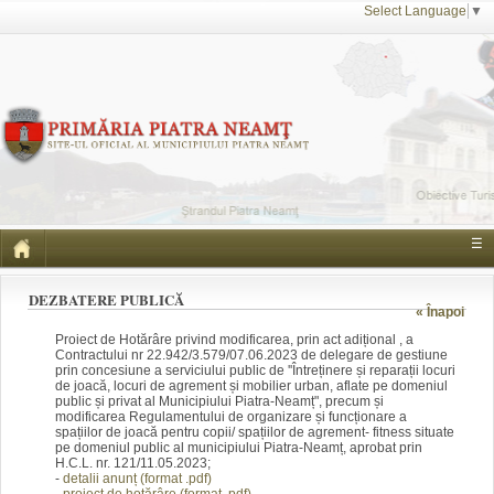
Select Language
▼
☰
DEZBATERE PUBLICĂ
« Înapoi
Proiect de Hotărâre privind modificarea, prin act adițional , a
Contractului nr 22.942/3.579/07.06.2023 de delegare de gestiune
prin concesiune a serviciului public de ''Întreținere și reparații locuri
de joacă, locuri de agrement și mobilier urban, aflate pe domeniul
public și privat al Municipiului Piatra-Neamț", precum și
modificarea Regulamentului de organizare și funcționare a
spațiilor de joacă pentru copii/ spațiilor de agrement- fitness situate
pe domeniul public al municipiului Piatra-Neamț, aprobat prin
H.C.L. nr. 121/11.05.2023;
-
detalii anunț (form
at .pdf)