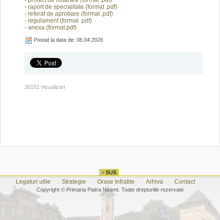
-
proiect de hotărâre (fo
rmat .pdf)
-
raport de specialitate
(format .pdf)
-
referat de aprobare (f
ormat .pdf)
-
regulament
(f
ormat .pdf)
-
anexa (format.pdf)
Postat la data de: 06.04.2026
30152 Vizualizari
Legaturi utile
Strategie
Orase Infratite
Arhiva
Contact
Copyright © Primaria Piatra Neamt. Toate drepturiile rezervate