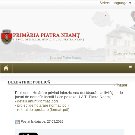
Select Language
▼
☰
DEZBATERE PUBLICĂ
« Înapoi
Proiect de Hotărâre privind interzicerea desfășurării activităților de
jocuri de noroc în locații fizice pe raza U.A.T. Piatra-Neamț
-
detalii anunț (form
at .pdf)
-
proiect de hotărâre (fo
rmat .pdf)
-
referat de aprobare
(format .pdf)
Postat la data de: 27.03.2026