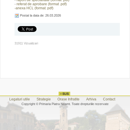
-
raport de specialitate
(format .pdf)
-
referat de aprobare (f
ormat .pdf)
-
anexa HCL (format. pdf)
Postat la data de: 26.03.2026
31911 Vizualizari
Legaturi utile
Strategie
Orase Infratite
Arhiva
Contact
Copyright © Primaria Piatra Neamt. Toate drepturiile rezervate