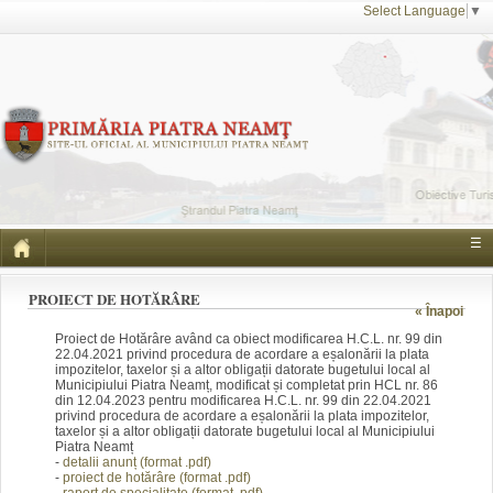
Select Language
▼
☰
PROIECT DE HOTĂRÂRE
« Înapoi
Proiect de Hotărâre având ca obiect modificarea
H.C.L. nr. 99 din
22.04.2021
privind procedura de acordare a eșalonării la plata
impozitelor, taxelor și a altor obligații datorate bugetului local al
Municipiului Piatra Neamț, modificat și completat prin HCL nr. 86
din 12.04.2023 pentru modificarea
H.C.L. nr. 99 din 22.04.2021
privind procedura de acordare
a eșalonării la plata impozitelor,
taxelor și a altor obligații datorate bugetului local al Municipiului
Piatra Neamț
-
detalii anunț (form
at .pdf)
-
proiect de hotărâre (fo
rmat .pdf)