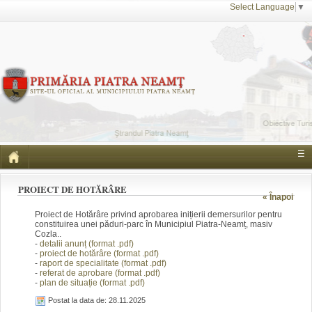
Select Language
▼
☰
PROIECT DE HOTĂRÂRE
« Înapoi
Proiect de Hotărâre privind aprobarea inițierii demersurilor pentru
constituirea unei păduri-parc în Municipiul Piatra-Neamț, masiv
Cozla.
.
-
detalii anunț (form
at .pdf)
-
proiect de hotărâre (fo
rmat .pdf)
-
raport de specialitate
(format .pdf)
-
referat de aprobare (f
ormat .pdf)
-
plan de situație
(f
ormat .pdf)
Postat la data de: 28.11.2025