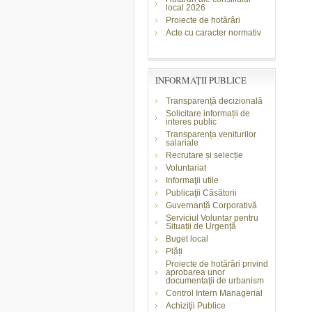
local 2026
Proiecte de hotărâri
Acte cu caracter normativ
INFORMAŢII PUBLICE
Transparență decizională
Solicitare informații de
interes public
Transparența veniturilor
salariale
Recrutare și selecție
Voluntariat
Informaţii utile
Publicaţii Căsătorii
Guvernanță Corporativă
Serviciul Voluntar pentru
Situații de Urgență
Buget local
Plăți
Proiecte de hotărâri privind
aprobarea unor
documentaţii de urbanism
Control Intern Managerial
Achiziţii Publice