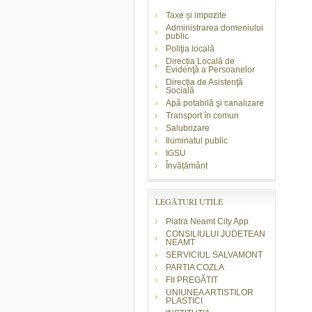
Taxe și impozite
Administrarea domeniului
public
Poliţia locală
Direcția Locală de
Evidenţă a Persoanelor
Direcția de Asistenţă
Socială
Apă potabilă şi canalizare
Transport în comun
Salubrizare
Iluminatul public
IGSU
Învățământ
LEGĂTURI UTILE
Piatra Neamt City App
CONSILIULUI JUDETEAN
NEAMT
SERVICIUL SALVAMONT
PARTIA COZLA
FII PREGĂTIT
UNIUNEA ARTISTILOR
PLASTICI