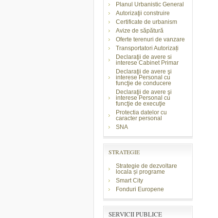
Planul Urbanistic General
Autorizaţii construire
Certificate de urbanism
Avize de săpătură
Oferte terenuri de vanzare
Transportatori Autorizați
Declaraţii de avere si
interese Cabinet Primar
Declaraţii de avere şi
interese Personal cu
funcţie de conducere
Declaraţii de avere şi
interese Personal cu
funcţie de execuţie
Protectia datelor cu
caracter personal
SNA
STRATEGIE
Strategie de dezvoltare
locala și programe
Smart City
Fonduri Europene
SERVICII PUBLICE