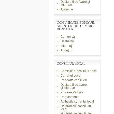
Declaraţii de Avere şi
Interese
Audiente
COMUNICATE, SONDAJE,
ANUNTURI, INFORMARI
DEZBATERI
Comunicări
Dezbateri
Informaţii
Anunţuri
CONSILIUL LOCAL
Comisiile Consiliului Local
Consiliul Local
Rapoarte consilieri
Declaraţii de avere
şi
interese
Procese Verbale
Regulamente
Atribuţiile consililui local
Hotărâri ale consiliului
local
Hotărâri ale consiliului