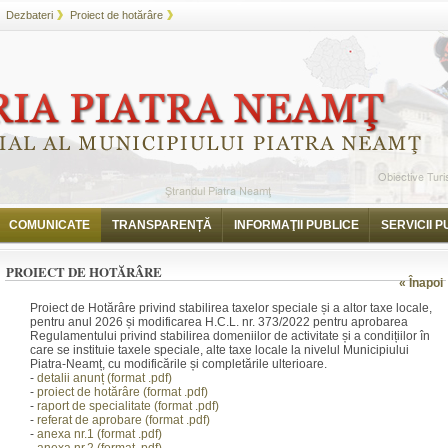
Dezbateri
Proiect de hotărâre
COMUNICATE
TRANSPARENȚĂ
INFORMAŢII PUBLICE
SERVICII P
PROIECT DE HOTĂRÂRE
« Înapoi
Proiect de Hotărâre privind stabilirea taxelor speciale și a altor taxe
locale,
pentru anul 2026 și modificarea H.C.L. nr. 373/2022 pentru aprobarea
Regulamentului privind stabilirea domeniilor de activitate și a condițiilor în
care se instituie taxele speciale, alte taxe locale la nivelul Municipiului
Piatra-Neamț, cu modificările și completările ulterioare.
-
detalii anunț (form
at .pdf)
-
proiect de hotărâre (fo
rmat .pdf)
-
raport de specialitate
(format .pdf)
-
referat de aprobare (f
ormat .pdf)
-
anexa nr.1
(f
ormat .pdf)