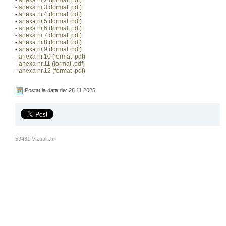
-
anexa nr.2
(f
ormat .pdf)
-
anexa nr.3
(f
ormat .pdf)
-
anexa nr.4
(f
ormat .pdf)
-
anexa nr.5
(f
ormat .pdf)
-
anexa nr.6
(f
ormat .pdf)
-
anexa nr.7
(f
ormat .pdf)
-
anexa nr.8
(f
ormat .pdf)
-
anexa nr.9
(f
ormat .pdf)
-
anexa nr.10
(f
ormat .pdf)
-
anexa nr.11
(f
ormat .pdf)
-
anexa nr.12
(f
ormat .pdf)
Postat la data de: 28.11.2025
59431 Vizualizari