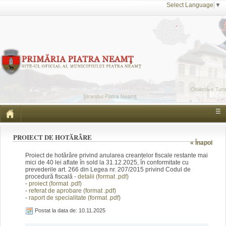
Select Language
▼
☰
PROIECT DE HOTĂRÂRE
« Înapoi
Proiect de hotărâre privind anularea creanțelor fiscale restante mai
mici de 40 lei aflate în sold la 31.12.2025, în conformitate cu
prevederile art. 266 din Legea nr. 207/2015 privind Codul de
procedură fiscală -
detalii (format .pdf)
-
proiect (format .pdf)
-
referat de aprobare (format .pdf)
-
raport de specialitate (format .pdf)
Postat la data de: 10.11.2025