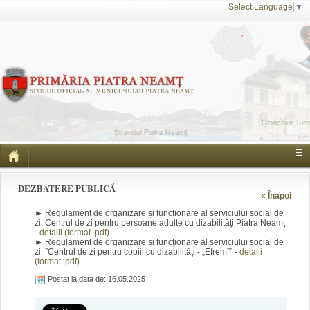
Select Language
▼
☰
DEZBATERE PUBLICĂ
« Înapoi
► Regulament de organizare și funcționare al serviciului social de
zi: Centrul de zi pentru persoane adulte cu dizabilități Piatra Neamț
-
detalii (format .pdf)
► Regulament de organizare si funcţionare al serviciului social de
zi: ”Centrul de zi pentru copiii cu dizabilități - „Efrem”” -
detalii
(format .pdf)
Postat la data de: 16.05.2025