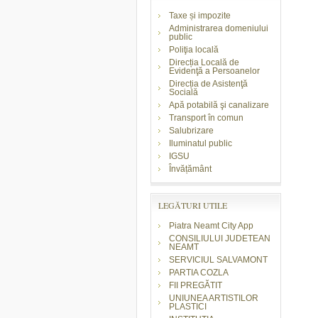
Taxe și impozite
Administrarea domeniului
public
Poliţia locală
Direcția Locală de
Evidenţă a Persoanelor
Direcția de Asistenţă
Socială
Apă potabilă şi canalizare
Transport în comun
Salubrizare
Iluminatul public
IGSU
Învățământ
LEGĂTURI UTILE
Piatra Neamt City App
CONSILIULUI JUDETEAN
NEAMT
SERVICIUL SALVAMONT
PARTIA COZLA
FII PREGĂTIT
UNIUNEA ARTISTILOR
PLASTICI