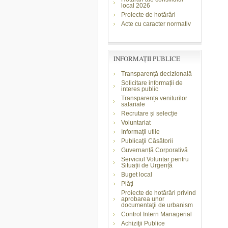
local 2026
Proiecte de hotărâri
Acte cu caracter normativ
INFORMAŢII PUBLICE
Transparență decizională
Solicitare informații de
interes public
Transparența veniturilor
salariale
Recrutare și selecție
Voluntariat
Informaţii utile
Publicaţii Căsătorii
Guvernanță Corporativă
Serviciul Voluntar pentru
Situații de Urgență
Buget local
Plăți
Proiecte de hotărâri privind
aprobarea unor
documentaţii de urbanism
Control Intern Managerial
Achiziţii Publice