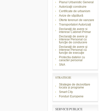
Planul Urbanistic General
Autorizaţii construire
Certificate de urbanism
Avize de săpătură
Oferte terenuri de vanzare
Transportatori Autorizați
Declaraţii de avere si
interese Cabinet Primar
Declaraţii de avere şi
interese Personal cu
funcţie de conducere
Declaraţii de avere şi
interese Personal cu
funcţie de execuţie
Protectia datelor cu
caracter personal
SNA
STRATEGIE
Strategie de dezvoltare
locala și programe
Smart City
Fonduri Europene
SERVICII PUBLICE