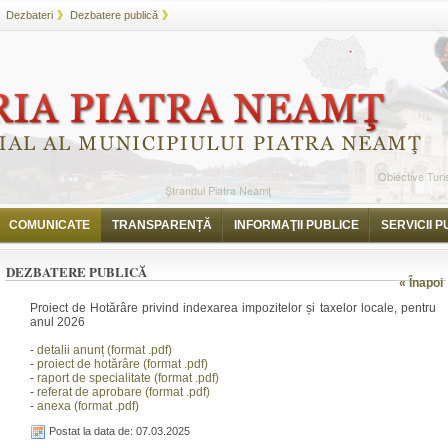
Dezbateri
Dezbatere publică
COMUNICATE
TRANSPARENȚĂ
INFORMAŢII PUBLICE
SERVICII P
DEZBATERE PUBLICĂ
« Înapoi
Proiect de Hotărâre privind indexarea impozitelor și taxelor locale, pentru
anul 2026
-
detalii anunț (format .pdf)
-
proiect de hotărâre (format .pdf)
-
raport de specialitate (format .pdf)
-
referat de aprobare (format .pdf)
-
anexa (format .pdf)
Postat la data de: 07.03.2025