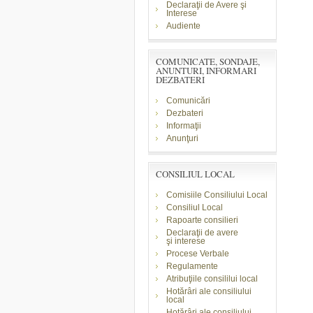
Declaraţii de Avere şi
Interese
Audiente
COMUNICATE, SONDAJE,
ANUNTURI, INFORMARI
DEZBATERI
Comunicări
Dezbateri
Informaţii
Anunţuri
CONSILIUL LOCAL
Comisiile Consiliului Local
Consiliul Local
Rapoarte consilieri
Declaraţii de avere
şi
interese
Procese Verbale
Regulamente
Atribuţiile consililui local
Hotărâri ale consiliului
local
Hotărâri ale consiliului