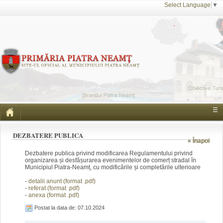
Select Language
▼
☰
DEZBATERE PUBLICA
« Înapoi
Dezbatere publica privind modificarea Regulamentului privind
organizarea și desfășurarea evenimentelor de comerț stradal în
Municipiul Piatra-Neamț, cu modificările și completările ulterioare
-
detalii anunt (format .pdf)
-
referat (format .pdf)
-
anexa (format .pdf)
Postat la data de: 07.10.2024