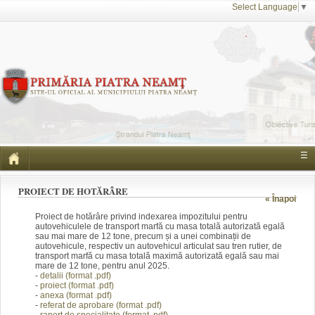
Select Language
▼
☰
PROIECT DE HOTĂRÂRE
« Înapoi
Proiect de hotărâre privind indexarea impozitului pentru
autovehiculele de transport marfă cu masa totală autorizată egală
sau mai mare de 12 tone, precum și a unei combinații de
autovehicule, respectiv un autovehicul articulat sau tren rutier, de
transport marfă cu masa totală maximă autorizată egală sau mai
mare de 12 tone, pentru anul 2025.
-
detalii (format .pdf)
-
proiect (format .pdf)
-
anexa (format .pdf)
-
referat de aprobare (format .pdf)