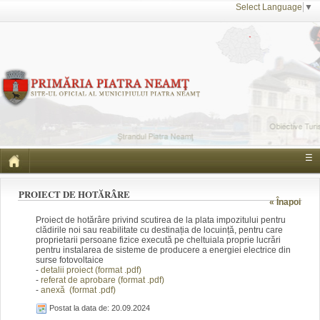
Select Language
▼
☰
PROIECT DE HOTĂRÂRE
« Înapoi
Proiect de hotărâre privind scutirea de la plata impozitului pentru
clădirile noi sau reabilitate cu destinația de locuință, pentru care
proprietarii persoane fizice execută pe cheltuiala proprie lucrări
pentru instalarea de sisteme de producere a energiei electrice din
surse fotovoltaice
-
detalii proiect (format .pdf)
-
referat de aprobare (format .pdf)
-
anexă (format .pdf)
Postat la data de: 20.09.2024