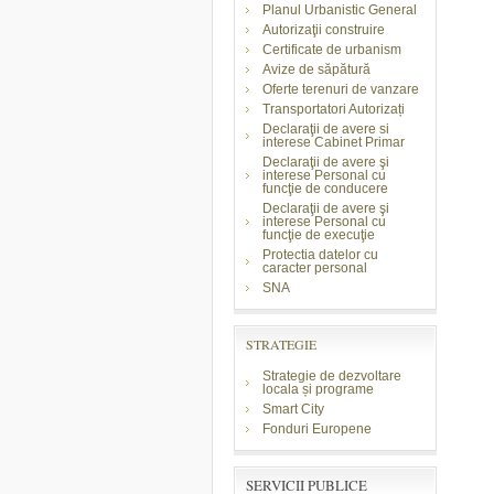
Planul Urbanistic General
Autorizaţii construire
Certificate de urbanism
Avize de săpătură
Oferte terenuri de vanzare
Transportatori Autorizați
Declaraţii de avere si
interese Cabinet Primar
Declaraţii de avere şi
interese Personal cu
funcţie de conducere
Declaraţii de avere şi
interese Personal cu
funcţie de execuţie
Protectia datelor cu
caracter personal
SNA
STRATEGIE
Strategie de dezvoltare
locala și programe
Smart City
Fonduri Europene
SERVICII PUBLICE