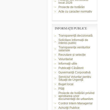
local 2026
Proiecte de hotărâri
Acte cu caracter normativ
INFORMAŢII PUBLICE
Transparență decizională
Solicitare informații de
interes public
Transparența veniturilor
salariale
Recrutare și selecție
Voluntariat
Informaţii utile
Publicaţii Căsătorii
Guvernanță Corporativă
Serviciul Voluntar pentru
Situații de Urgență
Buget local
Plăți
Proiecte de hotărâri privind
aprobarea unor
documentaţii de urbanism
Control Intern Managerial
Achiziţii Publice