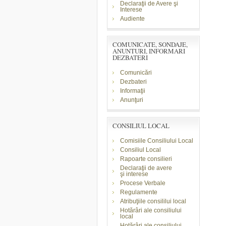
Declaraţii de Avere şi
Interese
Audiente
COMUNICATE, SONDAJE,
ANUNTURI, INFORMARI
DEZBATERI
Comunicări
Dezbateri
Informaţii
Anunţuri
CONSILIUL LOCAL
Comisiile Consiliului Local
Consiliul Local
Rapoarte consilieri
Declaraţii de avere
şi
interese
Procese Verbale
Regulamente
Atribuţiile consililui local
Hotărâri ale consiliului
local
Hotărâri ale consiliului