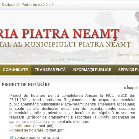
Dezbateri
Proiect de hotărâre
COMUNICATE
TRANSPARENȚĂ
INFORMAŢII PUBLICE
SERVICII P
PROIECT DE HOTĂRÂRE
« Înapoi
Proiect de hotărâre pentru completarea Anexei la HCL nr.310 din
26.11.2021 privind aprobarea Regulamentului de ocupare a domeniului
public aparținând Municipiului Piatra-Neamț, pentru amenajare acces(alei)
la spații cu altă destinație decât cea de locuință, pentru ocuparea
domeniului public și privat necesar lucrărilor de săpătură în vederea
realizării lucrărilor de branșament și racordare la utilități, organizari de
șantier, cu modificările și completările ulterioare.
-
detalii anunț
(format .pdf)
-
proiect de hotărâre
(format .pdf)
Postat la data de: 30.04.2024