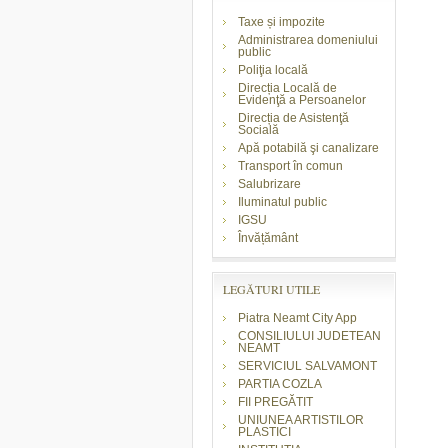
Taxe și impozite
Administrarea domeniului
public
Poliţia locală
Direcția Locală de
Evidenţă a Persoanelor
Direcția de Asistenţă
Socială
Apă potabilă şi canalizare
Transport în comun
Salubrizare
Iluminatul public
IGSU
Învățământ
LEGĂTURI UTILE
Piatra Neamt City App
CONSILIULUI JUDETEAN
NEAMT
SERVICIUL SALVAMONT
PARTIA COZLA
FII PREGĂTIT
UNIUNEA ARTISTILOR
PLASTICI