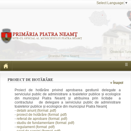
Select Language
▼
☰
PROIECT DE HOTĂRÂRE
« Înapoi
Proiect de hotărâre privind aprobarea gestiunii delegate a
serviciului public de administrare a toaletelor publice și ecologice
din municipiul Piatra Neamț și atribuirea prin licitație a
contractului de delegare a serviciului public de administrare
toaletelor publice și ecologice din municipiul Piatra Neamţ
-
detalii anunț (format .pdf)
-
proiect de hotărâre (format .pdf)
-
referat de aprobare (format .pdf)
-
studiu de fundamentare (format .pdf)
-
regulament (format .pdf)