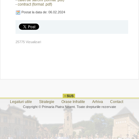
-
caiet de sarcini (format .pdf)
-
contract (format .pdf)
Postat la data de: 06.02.2024
25775 Vizualizari
Legaturi utile
Strategie
Orase Infratite
Arhiva
Contact
Copyright © Primaria Piatra Neamt. Toate drepturiile rezervate