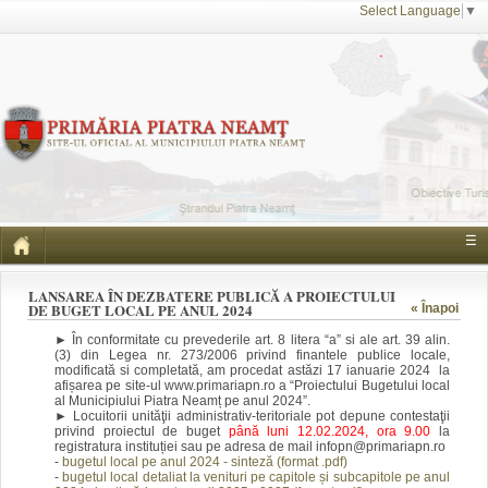
Select Language
▼
☰
LANSAREA ÎN DEZBATERE PUBLICĂ A PROIECTULUI
DE BUGET LOCAL PE ANUL 2024
« Înapoi
► În conformitate cu prevederile art. 8 litera “a” si ale art. 39 alin.
(3) din Legea nr. 273/2006 privind finantele publice locale,
modificată si completată, am procedat astăzi 17 ianuarie 2024 la
afișarea pe site-ul www.primariapn.ro a “Proiectului Bugetului local
al Municipiului Piatra Neamț pe anul 2024”.
► Locuitorii unităţii administrativ-teritoriale pot depune contestaţii
privind proiectul de buget
până luni 12.02.2024, ora 9.00
la
registratura instituției sau pe adresa de mail infopn@primariapn.ro
-
bugetul local pe anul 2024 - sinteză (format .pdf)
-
bugetul local detaliat la venituri pe capitole și subcapitole pe anul