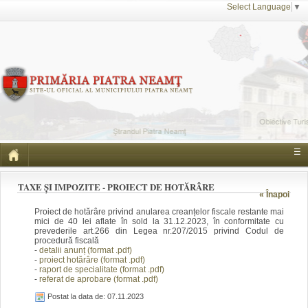
Select Language
▼
☰
TAXE ȘI IMPOZITE - PROIECT DE HOTĂRÂRE
« Înapoi
Proiect de hotărâre privind anularea creanțelor fiscale restante mai
mici de 40 lei aflate în sold la 31.12.2023, în conformitate cu
prevederile art.266 din Legea nr.207/2015 privind Codul de
procedură fiscală
-
detalii anunț (format .pdf)
-
proiect hotărâre (format .pdf)
-
raport de specialitate (format .pdf)
-
referat de aprobare (format .pdf)
Postat la data de: 07.11.2023