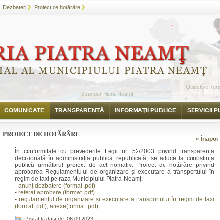
Dezbateri
Proiect de hotărâre
COMUNICATE
TRANSPARENȚĂ
INFORMAŢII PUBLICE
SERVICII P
PROIECT DE HOTĂRÂRE
« Înapoi
În conformitate cu prevederile Legii nr. 52/2003 privind transparența
decizională în administrația publică, republicată, se aduce la cunoștința
publică următorul proiect de act nomativ: Proiect de hotărâre privind
aprobarea Regulamentului de organizare și executare a transportului în
regim de taxi pe raza Municipiului Piatra-Neamț.
-
anunț dezbatere (format .pdf)
-
referat aprobare (format .pdf)
-
regulamentul de organizare și executare a transportului în regim de taxi
(format .pdf)
,
anexe(format .pdf)
Postat la data de: 06.09.2023