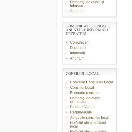
Declaraţii de Avere şi
Interese
Audiente
COMUNICATE, SONDAJE,
ANUNTURI, INFORMARI
DEZBATERI
Comunicări
Dezbateri
Informaţii
Anunţuri
CONSILIUL LOCAL
Comisiile Consiliului Local
Consiliul Local
Rapoarte consilieri
Declaraţii de avere
şi
interese
Procese Verbale
Regulamente
Atribuţiile consililui local
Hotărâri ale consiliului
local
Hotărâri ale consiliului