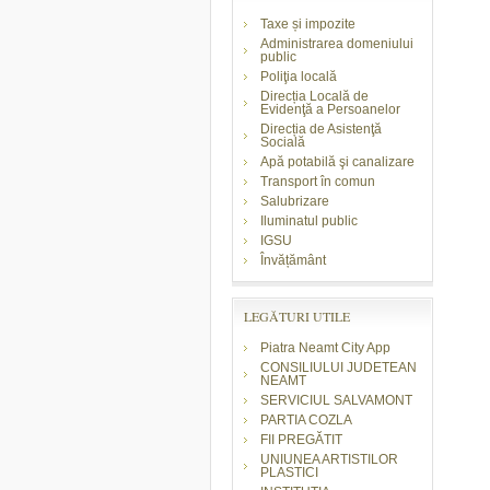
Taxe și impozite
Administrarea domeniului
public
Poliţia locală
Direcția Locală de
Evidenţă a Persoanelor
Direcția de Asistenţă
Socială
Apă potabilă şi canalizare
Transport în comun
Salubrizare
Iluminatul public
IGSU
Învățământ
LEGĂTURI UTILE
Piatra Neamt City App
CONSILIULUI JUDETEAN
NEAMT
SERVICIUL SALVAMONT
PARTIA COZLA
FII PREGĂTIT
UNIUNEA ARTISTILOR
PLASTICI