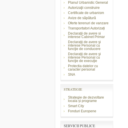
Planul Urbanistic General
Autorizaţii construire
Certificate de urbanism
Avize de săpătură
Oferte terenuri de vanzare
Transportatori Autorizați
Declaraţii de avere si
interese Cabinet Primar
Declaraţii de avere şi
interese Personal cu
funcţie de conducere
Declaraţii de avere şi
interese Personal cu
funcţie de execuţie
Protectia datelor cu
caracter personal
SNA
STRATEGIE
Strategie de dezvoltare
locala și programe
Smart City
Fonduri Europene
SERVICII PUBLICE