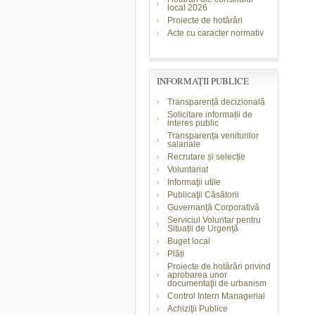
local 2026
Proiecte de hotărâri
Acte cu caracter normativ
INFORMAŢII PUBLICE
Transparență decizională
Solicitare informații de
interes public
Transparența veniturilor
salariale
Recrutare și selecție
Voluntariat
Informaţii utile
Publicaţii Căsătorii
Guvernanță Corporativă
Serviciul Voluntar pentru
Situații de Urgență
Buget local
Plăți
Proiecte de hotărâri privind
aprobarea unor
documentaţii de urbanism
Control Intern Managerial
Achiziţii Publice