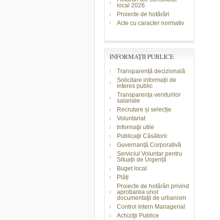
local 2026
Proiecte de hotărâri
Acte cu caracter normativ
INFORMAŢII PUBLICE
Transparență decizională
Solicitare informații de
interes public
Transparența veniturilor
salariale
Recrutare și selecție
Voluntariat
Informaţii utile
Publicaţii Căsătorii
Guvernanță Corporativă
Serviciul Voluntar pentru
Situații de Urgență
Buget local
Plăți
Proiecte de hotărâri privind
aprobarea unor
documentaţii de urbanism
Control Intern Managerial
Achiziţii Publice