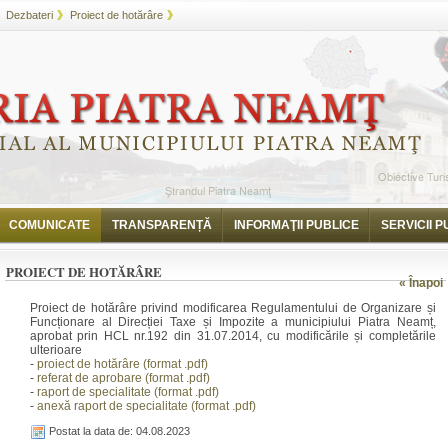
Dezbateri
Proiect de hotărâre
COMUNICATE
TRANSPARENȚĂ
INFORMAŢII PUBLICE
SERVICII P
PROIECT DE HOTĂRÂRE
« Înapoi
Proiect de hotărâre privind modificarea Regulamentului de Organizare și
Funcționare al Direcției Taxe și Impozite a municipiului Piatra Neamț,
aprobat prin HCL nr.192 din 31.07.2014, cu modificările și completările
ulterioare
-
proiect de hotărâre (format .pdf)
-
referat de aprobare (format .pdf)
-
raport de specialitate (format .pdf)
-
anexă raport de specialitate (format .pdf)
Postat la data de: 04.08.2023