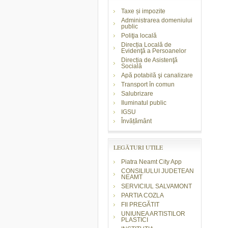
Taxe și impozite
Administrarea domeniului
public
Poliţia locală
Direcția Locală de
Evidenţă a Persoanelor
Direcția de Asistenţă
Socială
Apă potabilă şi canalizare
Transport în comun
Salubrizare
Iluminatul public
IGSU
Învățământ
LEGĂTURI UTILE
Piatra Neamt City App
CONSILIULUI JUDETEAN
NEAMT
SERVICIUL SALVAMONT
PARTIA COZLA
FII PREGĂTIT
UNIUNEA ARTISTILOR
PLASTICI