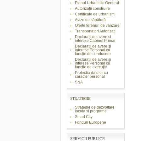
Planul Urbanistic General
Autorizaţii construire
Certificate de urbanism
Avize de săpătură
Oferte terenuri de vanzare
Transportatori Autorizați
Declaraţii de avere si
interese Cabinet Primar
Declaraţii de avere şi
interese Personal cu
funcţie de conducere
Declaraţii de avere şi
interese Personal cu
funcţie de execuţie
Protectia datelor cu
caracter personal
SNA
STRATEGIE
Strategie de dezvoltare
locala și programe
Smart City
Fonduri Europene
SERVICII PUBLICE