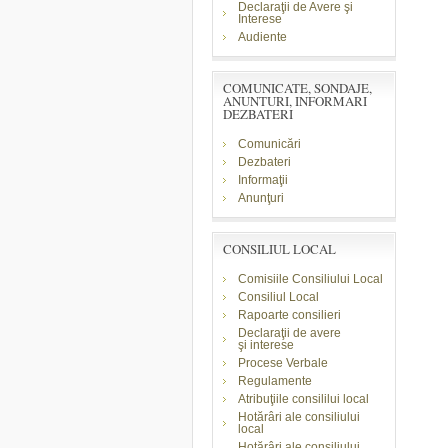
Declaraţii de Avere şi
Interese
Audiente
COMUNICATE, SONDAJE,
ANUNTURI, INFORMARI
DEZBATERI
Comunicări
Dezbateri
Informaţii
Anunţuri
CONSILIUL LOCAL
Comisiile Consiliului Local
Consiliul Local
Rapoarte consilieri
Declaraţii de avere
şi
interese
Procese Verbale
Regulamente
Atribuţiile consililui local
Hotărâri ale consiliului
local
Hotărâri ale consiliului