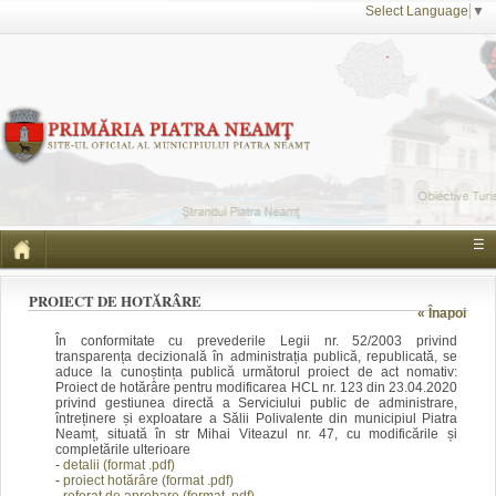
Select Language
▼
☰
PROIECT DE HOTĂRÂRE
« Înapoi
În conformitate cu prevederile Legii nr. 52/2003 privind
transparența decizională în administrația publică, republicată, se
aduce la cunoștința publică următorul proiect de act nomativ:
Proiect de hotărâre pentru modificarea HCL nr. 123 din 23.04.2020
privind gestiunea directă a Serviciului public de administrare,
întreținere și exploatare a Sălii Polivalente din municipiul Piatra
Neamț, situată în str Mihai Viteazul nr. 47, cu modificările și
completările ulterioare
-
detalii (format .pdf)
-
proiect hotărâre (format .pdf)