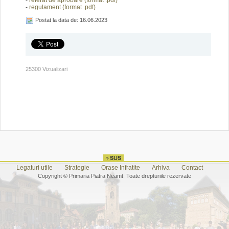
-
referat de aprobare (format .pdf)
-
regulament (format .pdf)
Postat la data de: 16.06.2023
25300 Vizualizari
Legaturi utile
Strategie
Orase Infratite
Arhiva
Contact
Copyright © Primaria Piatra Neamt. Toate drepturiile rezervate