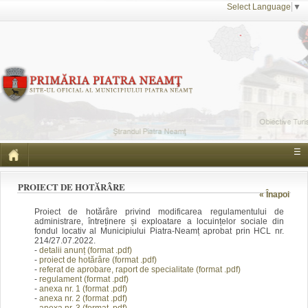
Select Language
▼
☰
PROIECT DE HOTĂRÂRE
« Înapoi
Proiect de hotărâre privind modificarea regulamentului de
administrare, întreținere și exploatare a locuințelor sociale din
fondul locativ al Municipiului Piatra-Neamț aprobat prin HCL nr.
214/27.07.2022.
-
detalii anunț (format .pdf)
-
proiect de hotărâre (format .pdf)
-
referat de aprobare, raport de specialitate (format .pdf)
-
regulament (format .pdf)
-
anexa nr. 1 (format .pdf)
-
anexa nr. 2 (format .pdf)