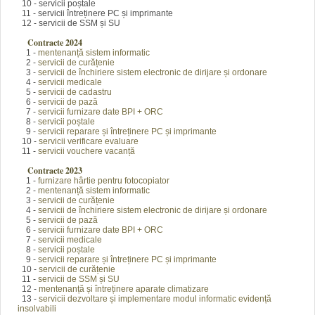
10 - servicii poștale
11 - servicii întreținere PC și imprimante
12 - servicii de SSM și SU
Contracte 2024
1 -
mentenanță sistem informatic
2 -
servicii de curățenie
3 -
servicii de închiriere sistem electronic de dirijare și ordonare
4 -
servicii medicale
5 -
servicii de cadastru
6 -
servicii de pază
7 -
servicii furnizare date BPI + ORC
8 -
servicii poștale
9 -
servicii reparare și întreținere PC și imprimante
10 -
servicii verificare evaluare
11 -
servicii vouchere vacanță
Contracte 2023
1 -
furnizare hârtie pentru fotocopiator
2 -
mentenanță sistem informatic
3 -
servicii de curățenie
4 -
servicii de închiriere sistem electronic de dirijare și ordonare
5 -
servicii de pază
6 -
servicii furnizare date BPI + ORC
7 -
servicii medicale
8 -
servicii poștale
9 -
servicii reparare și întreținere PC și imprimante
10 -
servicii de curățenie
11 -
servicii de SSM și SU
12 -
mentenanță și întreținere aparate climatizare
13 -
servicii dezvoltare și implementare modul informatic evidență
insolvabili