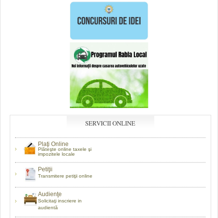
SERVICII ONLINE
Plaţi Online
Plăteşte online taxele şi
impozitele locale
Petiţii
Transmitere petiţii online
Audienţe
Solicitaţi inscriere in
audientă