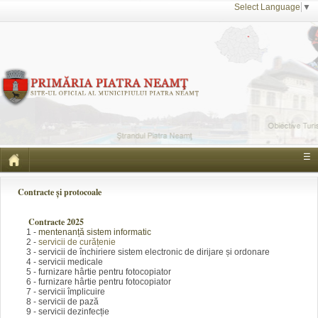
Select Language
▼
☰
Contracte și pr
otocoale
Contracte 2025
1 -
mentenanță sistem infor
matic
2 -
servicii de curățenie
3 - servicii de închiriere sistem electronic de dirijare și ordonare
4 - servicii medicale
5 - furnizare hârtie pentru fotocopiator
6 - furnizare hârtie pentru fotocopiator
7 - servicii împlicuire
8 - servicii de pază
9 - servicii dezinfecție