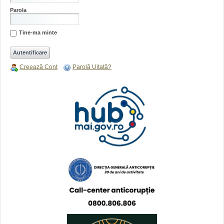
Parola
Tine-ma minte
Creează Cont
Parolă Uitată?