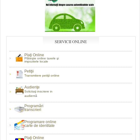
SERVICII ONLINE
Plaţi Online
Plăteşte online taxele şi
impozitele locale
Petiţii
Transmitere petiţii online
Audienţe
Solicitaţi inscriere in
audientă
Programări
transcrieri
Programare online
carte de identitate
Plaţi Online