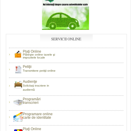
SERVICII ONLINE
Plaţi Online
Plăteşte online taxele şi
impozitele locale
Petiţii
Transmitere petiţii online
Audienţe
Solicitaţi inscriere in
audientă
Programări
transcrieri
Programare online
carte de identitate
Plaţi Online