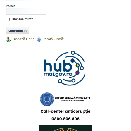
Parola
Tine-ma minte
Creează Cont
Parolă Uitată?