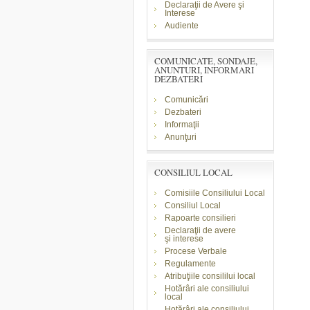
Declaraţii de Avere şi
Interese
Audiente
COMUNICATE, SONDAJE,
ANUNTURI, INFORMARI
DEZBATERI
Comunicări
Dezbateri
Informaţii
Anunţuri
CONSILIUL LOCAL
Comisiile Consiliului Local
Consiliul Local
Rapoarte consilieri
Declaraţii de avere
şi
interese
Procese Verbale
Regulamente
Atribuţiile consililui local
Hotărâri ale consiliului
local
Hotărâri ale consiliului