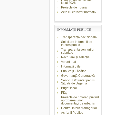
local 2026
Proiecte de hotărâri
Acte cu caracter normativ
INFORMAŢII PUBLICE
Transparență decizională
Solicitare informații de
interes public
Transparența veniturilor
salariale
Recrutare și selecție
Voluntariat
Informaţii utile
Publicaţii Căsătorii
Guvernanță Corporativă
Serviciul Voluntar pentru
Situații de Urgență
Buget local
Plăți
Proiecte de hotărâri privind
aprobarea unor
documentaţii de urbanism
Control Intern Managerial
Achiziţii Publice