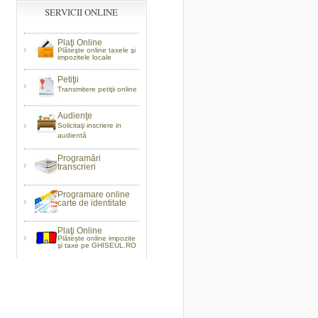
SERVICII ONLINE
Plaţi Online
Plăteşte online taxele şi
impozitele locale
Petiţii
Transmitere petiţii online
Audienţe
Solicitaţi inscriere in
audientă
Programări
transcrieri
Programare online
carte de identitate
Plaţi Online
Plătește online impozite
şi taxe pe GHISEUL.RO