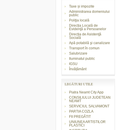
Taxe și impozite
Administrarea domeniului
public
Poliţia locală
Direcția Locală de
Evidenţă a Persoanelor
Direcția de Asistenţă
Socială
Apă potabilă şi canalizare
Transport în comun
Salubrizare
Iluminatul public
IGSU
Învățământ
LEGĂTURI UTILE
Piatra Neamt City App
CONSILIULUI JUDETEAN
NEAMT
SERVICIUL SALVAMONT
PARTIA COZLA
FII PREGĂTIT
UNIUNEA ARTISTILOR
PLASTICI