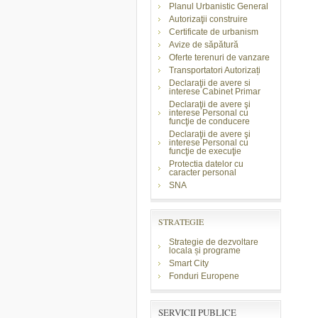
Planul Urbanistic General
Autorizaţii construire
Certificate de urbanism
Avize de săpătură
Oferte terenuri de vanzare
Transportatori Autorizați
Declaraţii de avere si
interese Cabinet Primar
Declaraţii de avere şi
interese Personal cu
funcţie de conducere
Declaraţii de avere şi
interese Personal cu
funcţie de execuţie
Protectia datelor cu
caracter personal
SNA
STRATEGIE
Strategie de dezvoltare
locala și programe
Smart City
Fonduri Europene
SERVICII PUBLICE