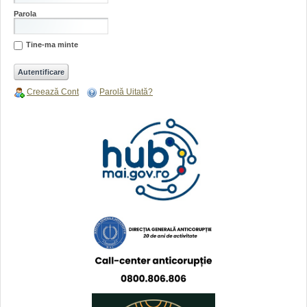
Parola
Tine-ma minte
Creează Cont
Parolă Uitată?