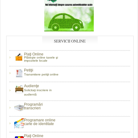
SERVICII ONLINE
Plaţi Online
Plăteşte online taxele şi
impozitele locale
Petiţii
Transmitere petiţii online
Audienţe
Solicitaţi inscriere in
audientă
Programări
transcrieri
Programare online
carte de identitate
Plaţi Online