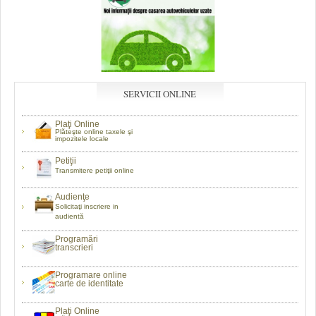
SERVICII ONLINE
Plaţi Online
Plăteşte online taxele şi
impozitele locale
Petiţii
Transmitere petiţii online
Audienţe
Solicitaţi inscriere in
audientă
Programări
transcrieri
Programare online
carte de identitate
Plaţi Online