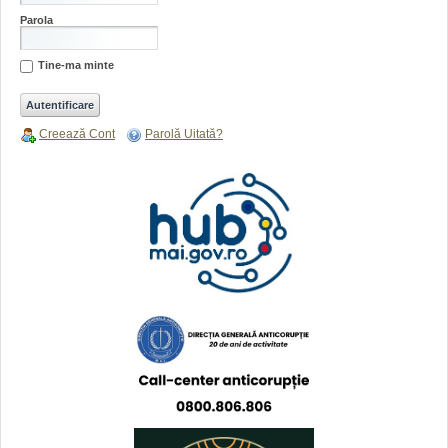
Parola
Tine-ma minte
Creează Cont
Parolă Uitată?