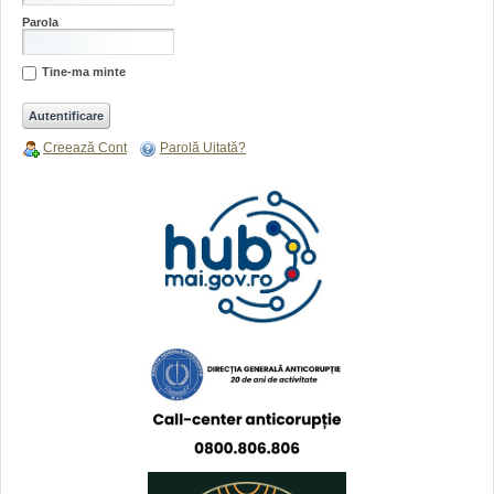
Parola
Tine-ma minte
Creează Cont
Parolă Uitată?