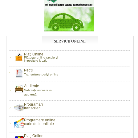
SERVICII ONLINE
Plaţi Online
Plăteşte online taxele şi
impozitele locale
Petiţii
Transmitere petiţii online
Audienţe
Solicitaţi inscriere in
audientă
Programări
transcrieri
Programare online
carte de identitate
Plaţi Online