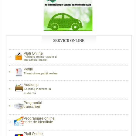
SERVICII ONLINE
Plaţi Online
Plăteşte online taxele şi
impozitele locale
Petiţii
Transmitere petiţii online
Audienţe
Solicitaţi inscriere in
audientă
Programări
transcrieri
Programare online
carte de identitate
Plaţi Online