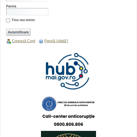
Parola
Tine-ma minte
Creează Cont
Parolă Uitată?