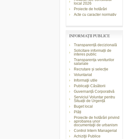
local 2026
Proiecte de hotărâri
Acte cu caracter normativ
INFORMAŢII PUBLICE
Transparență decizională
Solicitare informații de
interes public
Transparența veniturilor
salariale
Recrutare și selecție
Voluntariat
Informaţii utile
Publicaţii Căsătorii
Guvernanță Corporativă
Serviciul Voluntar pentru
Situații de Urgență
Buget local
Plăți
Proiecte de hotărâri privind
aprobarea unor
documentaţii de urbanism
Control Intern Managerial
Achiziţii Publice