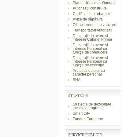
Planul Urbanistic General
Autorizaţii construire
Certificate de urbanism
Avize de săpătură
Oferte terenuri de vanzare
Transportatori Autorizați
Declaraţii de avere si
interese Cabinet Primar
Declaraţii de avere şi
interese Personal cu
funcţie de conducere
Declaraţii de avere şi
interese Personal cu
funcţie de execuţie
Protectia datelor cu
caracter personal
SNA
STRATEGIE
Strategie de dezvoltare
locala și programe
Smart City
Fonduri Europene
SERVICII PUBLICE