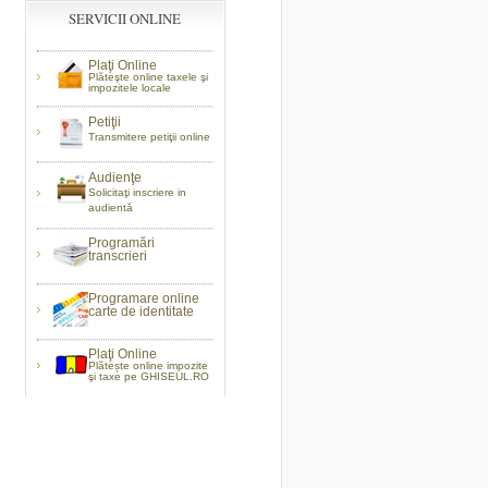
SERVICII ONLINE
Plaţi Online
Plăteşte online taxele şi
impozitele locale
Petiţii
Transmitere petiţii online
Audienţe
Solicitaţi inscriere in
audientă
Programări
transcrieri
Programare online
carte de identitate
Plaţi Online
Plătește online impozite
şi taxe pe GHISEUL.RO