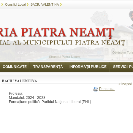
Consiliul Local
BACIU VALENTINA
COMUNICATE
TRANSPARENȚĂ
INFORMAŢII PUBLICE
SERVICII P
BACIU VALENTINA
« Înapoi
Printeaza
Profesia:
Mandatul: 2024 - 2028
Formațiune politică: Partidul Național Liberal (PNL)