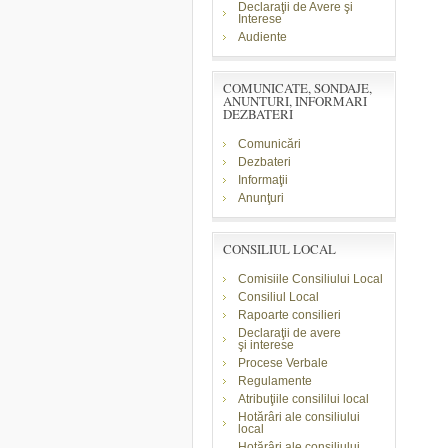
Declaraţii de Avere şi
Interese
Audiente
COMUNICATE, SONDAJE,
ANUNTURI, INFORMARI
DEZBATERI
Comunicări
Dezbateri
Informaţii
Anunţuri
CONSILIUL LOCAL
Comisiile Consiliului Local
Consiliul Local
Rapoarte consilieri
Declaraţii de avere
şi
interese
Procese Verbale
Regulamente
Atribuţiile consililui local
Hotărâri ale consiliului
local
Hotărâri ale consiliului