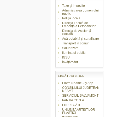
Taxe și impozite
Administrarea domeniului
public
Poliţia locală
Direcția Locală de
Evidenţă a Persoanelor
Direcția de Asistenţă
Socială
Apă potabilă şi canalizare
Transport în comun
Salubrizare
Iluminatul public
IGSU
Învățământ
LEGĂTURI UTILE
Piatra Neamt City App
CONSILIULUI JUDETEAN
NEAMT
SERVICIUL SALVAMONT
PARTIA COZLA
FII PREGĂTIT
UNIUNEA ARTISTILOR
PLASTICI