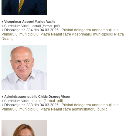
♦
Viceprimar Apopei Marius Vasile
♦
Curriculum Vitae:
- detalii (format .pdf)
Dispoziția nr. 384 din 04.03.2025 -
Privind delegarea unor atribuții ale
♦
Primarului municipiului Piatra Neamț către viceprimarul municipiului Piatra
Neamț
♦
Administrator public Chitic Dragoș Victor
detalii (format .pdf)
♦
Curriculum Vitae:
-
Dispoziția nr. 383 din 04.03.2025 -
Privind delegarea unor atribuții ale
♦
Primarului municipiului Piatra Neamț către administratorul public