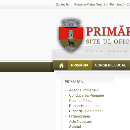
Sunteti la:
Primaria Piatra Neamt
Primăria
Co
PRIMĂRIA
CONSILIUL LOCAL
PRIMĂRIA
Agenda Primarului
Conducerea Primăriei
Cabinet Primar
Rapoarte conducere
Dispoziţii ale Primarului
Organigramă
Acte Necesare
Statutul