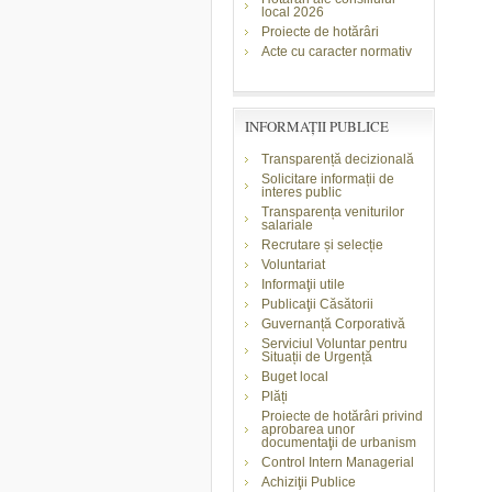
local 2026
Proiecte de hotărâri
Acte cu caracter normativ
INFORMAŢII PUBLICE
Transparență decizională
Solicitare informații de
interes public
Transparența veniturilor
salariale
Recrutare și selecție
Voluntariat
Informaţii utile
Publicaţii Căsătorii
Guvernanță Corporativă
Serviciul Voluntar pentru
Situații de Urgență
Buget local
Plăți
Proiecte de hotărâri privind
aprobarea unor
documentaţii de urbanism
Control Intern Managerial
Achiziţii Publice