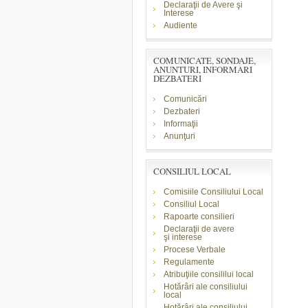
Declaraţii de Avere şi
Interese
Audiente
COMUNICATE, SONDAJE,
ANUNTURI, INFORMARI
DEZBATERI
Comunicări
Dezbateri
Informaţii
Anunţuri
CONSILIUL LOCAL
Comisiile Consiliului Local
Consiliul Local
Rapoarte consilieri
Declaraţii de avere
şi
interese
Procese Verbale
Regulamente
Atribuţiile consililui local
Hotărâri ale consiliului
local
Hotărâri ale consiliului