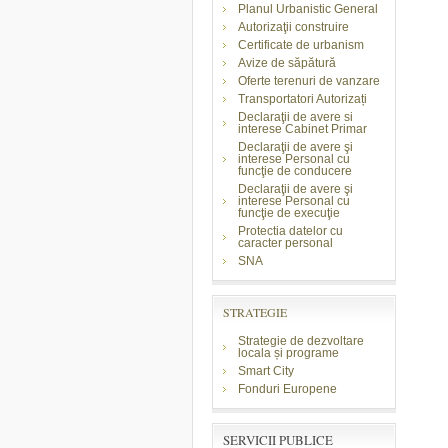
Planul Urbanistic General
Autorizaţii construire
Certificate de urbanism
Avize de săpătură
Oferte terenuri de vanzare
Transportatori Autorizați
Declaraţii de avere si
interese Cabinet Primar
Declaraţii de avere şi
interese Personal cu
funcţie de conducere
Declaraţii de avere şi
interese Personal cu
funcţie de execuţie
Protectia datelor cu
caracter personal
SNA
STRATEGIE
Strategie de dezvoltare
locala și programe
Smart City
Fonduri Europene
SERVICII PUBLICE