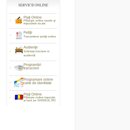
SERVICII ONLINE
Plaţi Online
Plăteşte online taxele şi
impozitele locale
Petiţii
Transmitere petiţii online
Audienţe
Solicitaţi inscriere in
audientă
Programări
transcrieri
Programare online
carte de identitate
Plaţi Online
Plătește online impozite
şi taxe pe GHISEUL.RO