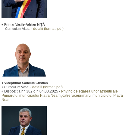
♦
Primar Vasile-Adrian NIȚĂ
detalii (format .pdf)
Curriculum Vitae:
-
♦
Viceprimar Sauciuc Cristian
detalii (format .pdf)
♦
Curriculum Vitae:
-
Dispoziția nr. 382 din 04.03.2025 -
Privind delegarea unor atribuții ale
♦
Primarului municipiului Piatra Neamț către viceprimarul municipiului Piatra
Neamț