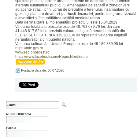
spațiului public (mobilier urban, elemente de delimitare, echipamente
aferente iluminatului public). 5. Amenajarea peisageră a zonelor verzi
adiacente străzii, prin lucrări de pregătire a terenului, însămânțare cu
gazon și plantare de arbori și arbuști decorativi, pentru integrarea vizuală
a investiției și îmbunătățirea calității mediului urban.
Data de finalizare a implementării proiectului este 15.04.2029.
Valoarea totală a proiectului este de 48.763.079,79 lei, din care
41.448.617,82 lei reprezintă valoarea eligibilă nerambursabilă din
FEDR/FSE+/FC/FTJ și 6.339.200,34 lei reprezintă valoarea eligibilă
nerambursabilă din bugetul național.
Valoarea cofinanțării Uniunii Europene este de 49.189.389,95 lei.
https://mfe.gov.ro
www.regionordest.ro
https://www.facebook.com/Regio.NordEst.ro
Postat la data de: 08.07.2026
Nume Utilizator
Parola