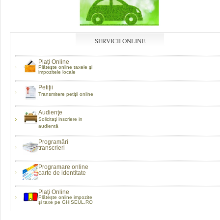
SERVICII ONLINE
Plaţi Online
Plăteşte online taxele şi
impozitele locale
Petiţii
Transmitere petiţii online
Audienţe
Solicitaţi inscriere in
audientă
Programări
transcrieri
Programare online
carte de identitate
Plaţi Online
Plătește online impozite
şi taxe pe GHISEUL.RO