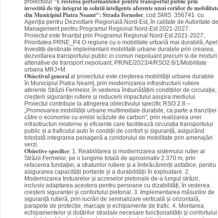
"Cresterea performantelor pentru transportul public prin
proiectului
investitii de tip integrat in solutii inteligente aferente unui coridor de mobilitat
din Municipiul Piatra Neamt": Strada Fermelor
, cod SMIS 356741 cu
Agenția pentru Dezvoltare Regională Nord-Est, în calitate de Autoritate d
Management pentru Programul Regional Nord-Est 2021-2027.
Proiectul este finanțat prin Programul Regional Nord-Est 2021-2027,
Prioritatea PRNE_P4 O regiune cu o mobilitate urbană mai durabilă, Apel
Investiții destinate implementarii mobilitatii urbane durabile prin crearea,
dezvoltarea transportului public in comun nepoluant precum si de moduri
altenative de transport nepoluant, PR/NE/2023/4/RSO2.8/1/Mobilitate
urbana MRJ+M.
Obiectivul general
al proiectului este creșterea mobilității urbane durabile
în Municipiul Piatra Neamț, prin modernizarea infrastructurii rutiere
aferente Străzii Fermelor, în vederea îmbunătățirii condițiilor de circulație,
creșterii siguranței rutiere și reducerii impactului asupra mediului.
Proiectul contribuie la atingerea obiectivului specific RSO 2.8 –
„Promovarea mobilității urbane multimodale durabile, ca parte a tranziției
către o economie cu emisii scăzute de carbon”, prin realizarea unei
infrastructuri moderne și eficiente care facilitează circulația transportului
public și a traficului auto în condiții de confort și siguranță, asigurând
totodată integrarea peisageră a coridorului de mobilitate prin amenajări
verzi.
Obiective specifice
: 1. Reabilitarea și modernizarea sistemului rutier al
Străzii Fermelor, pe o lungime totală de aproximativ 2.370 m, prin
refacerea fundației, a straturilor rutiere și a îmbrăcăminții asfaltice, pentru
asigurarea capacității portante și a durabilității în exploatare. 2.
Modernizarea trotuarelor și acceselor pietonale de-a lungul străzii,
inclusiv adaptarea acestora pentru persoane cu dizabilități, în vederea
creșterii siguranței și confortului pietonal. 3. Implementarea măsurilor de
siguranță rutieră, prin lucrări de semnalizare verticală și orizontală,
parapete de protecție, marcaje și echipamente de trafic. 4. Montarea
echipamentelor și dotărilor stradale necesare funcționalității și confortului