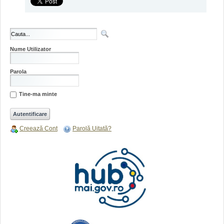
Nume Utilizator
Parola
Tine-ma minte
Creează Cont
Parolă Uitată?