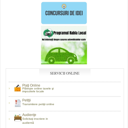
SERVICII ONLINE
Plaţi Online
Plăteşte online taxele şi
impozitele locale
Petiţii
Transmitere petiţii online
Audienţe
Solicitaţi inscriere in
audientă