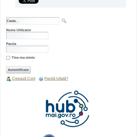
Nume Utilizator
Parola
Tine-ma minte
Creează Cont
Parolă Uitată?