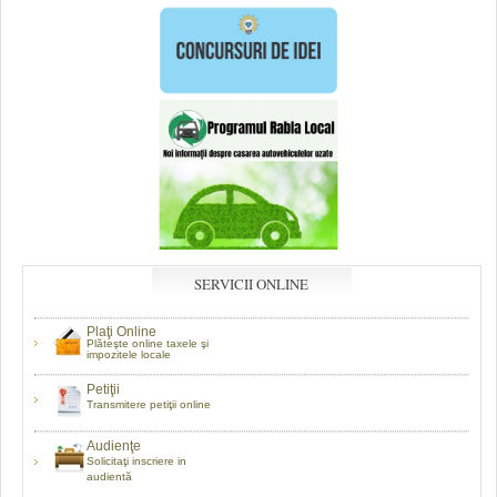
SERVICII ONLINE
Plaţi Online
Plăteşte online taxele şi
impozitele locale
Petiţii
Transmitere petiţii online
Audienţe
Solicitaţi inscriere in
audientă