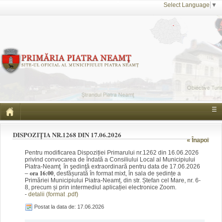
Select Language
▼
☰
DISPOZIȚIA NR.1268 DIN 17.06.2026
« Înapoi
Pentru modificarea Dispoziției Primarului nr.1262 din 16.06.2026
privind convocarea de îndată a Consiliului Local al Municipiului
Piatra-Neamţ în şedinţă extraordinară pentru data de 17.06.2026
ora 16:00
–
, desfășurată în format mixt, în sala de ședințe a
Primăriei Municipiului Piatra-Neamț, din str. Ștefan cel Mare, nr. 6-
8, precum și prin intermediul aplicației electronice Zoom.
-
detalii (format .pdf)
Postat la data de: 17.06.2026