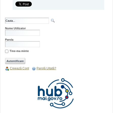
Nume Utilizator
Parola
Tine-ma minte
Creează Cont
Parolă Uitată?