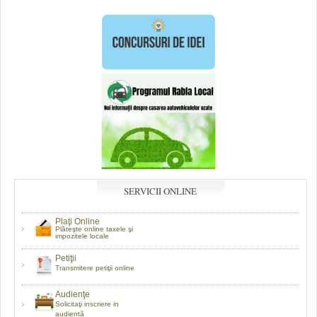
SERVICII ONLINE
Plaţi Online
Plăteşte online taxele şi
impozitele locale
Petiţii
Transmitere petiţii online
Audienţe
Solicitaţi inscriere in
audientă