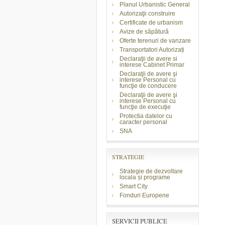
Planul Urbanistic General
Autorizaţii construire
Certificate de urbanism
Avize de săpătură
Oferte terenuri de vanzare
Transportatori Autorizați
Declaraţii de avere si
interese Cabinet Primar
Declaraţii de avere şi
interese Personal cu
funcţie de conducere
Declaraţii de avere şi
interese Personal cu
funcţie de execuţie
Protectia datelor cu
caracter personal
SNA
STRATEGIE
Strategie de dezvoltare
locala și programe
Smart City
Fonduri Europene
SERVICII PUBLICE