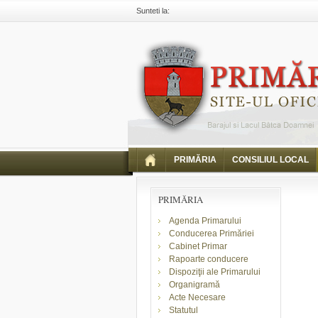
Sunteti la:
Primaria Piatra Neamt
Comunicate
Comunicar
PRIMĂRIA
CONSILIUL LOCAL
PRIMĂRIA
Agenda Primarului
Conducerea Primăriei
Cabinet Primar
Rapoarte conducere
Dispoziţii ale Primarului
Organigramă
Acte Necesare
Statutul