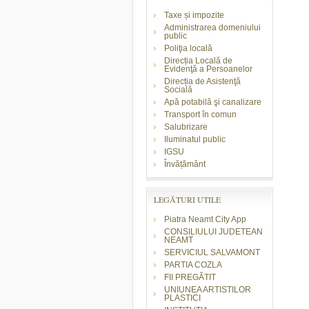
Taxe și impozite
Administrarea domeniului
public
Poliţia locală
Direcția Locală de
Evidenţă a Persoanelor
Direcția de Asistenţă
Socială
Apă potabilă şi canalizare
Transport în comun
Salubrizare
Iluminatul public
IGSU
Învățământ
LEGĂTURI UTILE
Piatra Neamt City App
CONSILIULUI JUDETEAN
NEAMT
SERVICIUL SALVAMONT
PARTIA COZLA
FII PREGĂTIT
UNIUNEA ARTISTILOR
PLASTICI