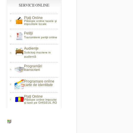
SERVICII ONLINE
Plaţi Online
Plăteşte online taxele şi
impozitele locale
Petiţii
Transmitere petiţii online
Audienţe
Solicitaţi inscriere in
audientă
Programări
transcrieri
Programare online
carte de identitate
Plaţi Online
Plătește online impozite
şi taxe pe GHISEUL.RO