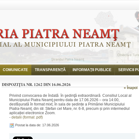
i
Dispoziția nr. 1262 din 16.06.2026
COMUNICATE
TRANSPARENȚĂ
INFORMAŢII PUBLICE
SERVICII P
DISPOZIȚIA NR. 1262 DIN 16.06.2026
« Înapoi
Privind convocarea de îndată în şedinţă extraordinară Consiliul Local al
Municipiului Piatra Neamţ pentru data de 17.06.2026 – ora 14:00,
desfășurată în format mixt, în sala de ședințe a Primăriei Municipiului
Piatra-Neamț, din str. Ștefan cel Mare, nr. 6-8, precum și prin intermediul
aplicației electronice Zoom.
-
detalii (format .pdf)
Postat la data de: 17.06.2026