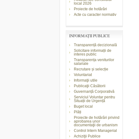
local 2026
Proiecte de hotărâri
Acte cu caracter normativ
INFORMAŢII PUBLICE
Transparență decizională
Solicitare informații de
interes public
Transparența veniturilor
salariale
Recrutare și selecție
Voluntariat
Informaţii utile
Publicaţii Căsătorii
Guvernanță Corporativă
Serviciul Voluntar pentru
Situații de Urgență
Buget local
Plăți
Proiecte de hotărâri privind
aprobarea unor
documentaţii de urbanism
Control Intern Managerial
Achiziţii Publice