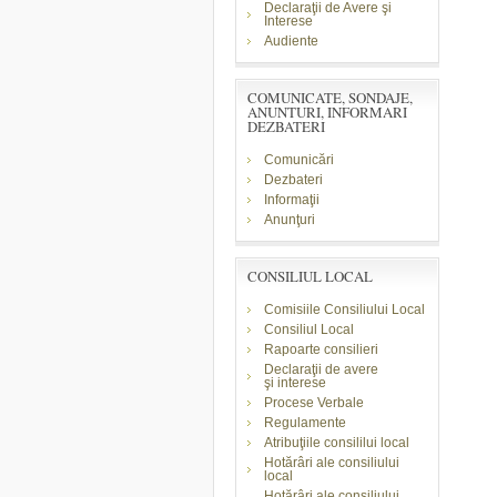
Declaraţii de Avere şi
Interese
Audiente
COMUNICATE, SONDAJE,
ANUNTURI, INFORMARI
DEZBATERI
Comunicări
Dezbateri
Informaţii
Anunţuri
CONSILIUL LOCAL
Comisiile Consiliului Local
Consiliul Local
Rapoarte consilieri
Declaraţii de avere
şi
interese
Procese Verbale
Regulamente
Atribuţiile consililui local
Hotărâri ale consiliului
local
Hotărâri ale consiliului