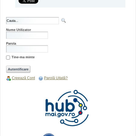
Nume Utilizator
Parola
Tine-ma minte
Creează Cont
Parolă Uitată?