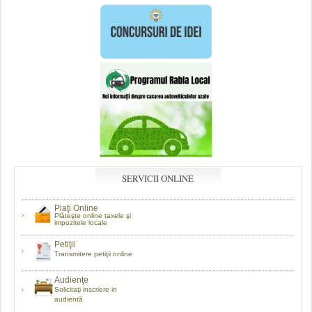
SERVICII ONLINE
Plaţi Online
Plăteşte online taxele şi
impozitele locale
Petiţii
Transmitere petiţii online
Audienţe
Solicitaţi inscriere in
audientă