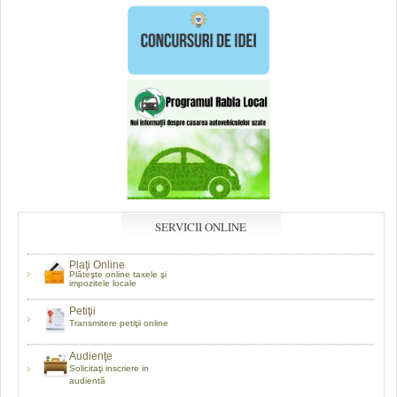
SERVICII ONLINE
Plaţi Online
Plăteşte online taxele şi
impozitele locale
Petiţii
Transmitere petiţii online
Audienţe
Solicitaţi inscriere in
audientă