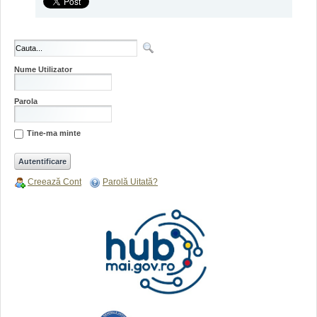
Nume Utilizator
Parola
Tine-ma minte
Creează Cont
Parolă Uitată?