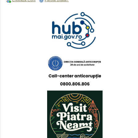
Creează Cont
Parolă Uitată?