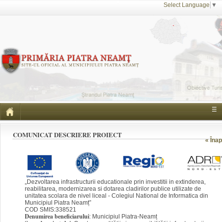
Select Language
▼
☰
COMUNICAT DESCRIERE PROIECT
« Înap
„Dezvoltarea infrastructurii educationale prin investitii in extinderea,
reabilitarea, modernizarea si dotarea cladirilor publice utilizate de
unitatea scolara de nivel liceal - Colegiul National de Informatica din
Municipiul Piatra Neamț”
COD SMIS:338521
Denumirea beneficiarului
: Municipiul Piatra-Neamț