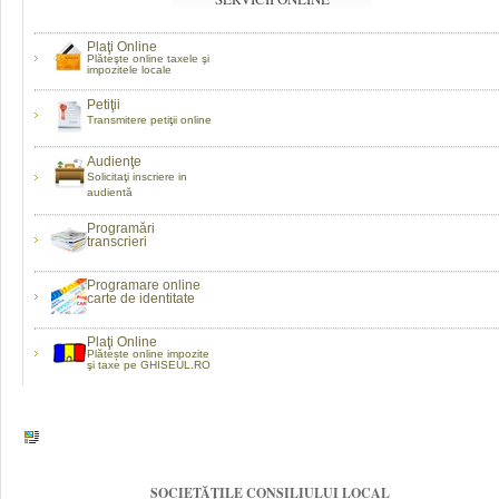
Plaţi Online
Plăteşte online taxele şi
impozitele locale
Petiţii
Transmitere petiţii online
Audienţe
Solicitaţi inscriere in
audientă
Programări
transcrieri
Programare online
carte de identitate
Plaţi Online
Plătește online impozite
şi taxe pe GHISEUL.RO
SOCIETĂȚILE CONSILIULUI LOCAL