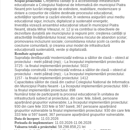
Scopul proiectului
: Creșterea calității și a accesibilității infrastructurii
educaționale a Colegiului Național de Informatică din municipiul Piatra
Neamț prin lucrări integrate de extindere, reabilitare, modernizare și
dotare a corpurilor de clădire destinate procesului educațional,
activităților sportive și cazării elevilor, în vederea asigurării unui mediu
educațional sigur, incluziv, digitalizat și sustenabil energetic.
Investiția vizează ansamblul educațional situat în municipiul Piatra
Neamț, strada Mihai Viteazul, nr. 12 și va contribui la obiectivele de
dezvoltare durabilă ale municipiului și regiunii prin: creșterea calității și
atractivității învățământului liceal; reducerea riscului de abandon școlar;
promovarea incluziunii sociale; consolidarea rolului școlii ca centru de
coeziune comunitară; și crearea unui model de infrastructură
educațională sustenabilă, verde și digitalizată.
Rezultate așteptate
:
Suprafața desfășurată/ modernizată/ extinsa a sălilor de clasă – obiect al
proiectului - metri pătrați (mp); - La începutul implementării proiectului:
3725 - la finalul implementării proiectului: 5022
Suprafața construită / modernizată/ extinsa a sălilor de clasă – obiect al
proiectului - metri pătrați (mp); - La începutul implementării proiectului:
1157 - la finalul implementării proiectului: 1412
Capacitatea sălilor de clasă din cadrul Colegiului National de Informatica
din Municipiul Piatra Neamt - La începutul implementării proiectului: 690 -
la finalul implementării proiectului: 898
Numărul total de participanți la procesul educațional în unitatea de
infrastructură subiect al proiectului, din care: fete, băieți, persoane
aparținând grupurilor vulnerabile; La începutul implementării proiectului:
930 din care fete 333 fete si 597 baieti; 367 persoane aparținând
grupurilor vulnerabile la finalul implementării proiectului: 930 din care fet
333 fete si 597 baieti; 367 persoane aparținând grupurilor vulnerabile.
Data de începere
: 11.03.2026
Perioada de implementare
: 11.03.2026-11.06.2028
Valoarea totală a proiectului
: 58.298.858,21 lei