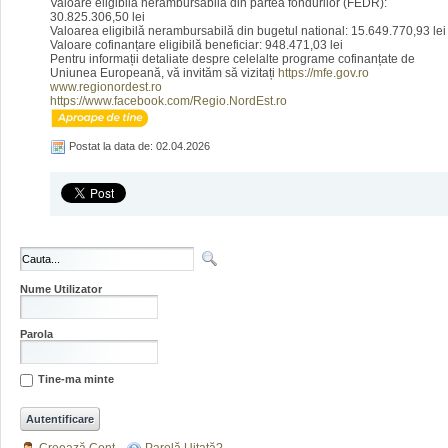
Valoare eligibilă nerambursabilă din partea fondurilor (FEDR):
30.825.306,50 lei
Valoarea eligibilă nerambursabilă din bugetul national: 15.649.770,93 lei
Valoare cofinanțare eligibilă beneficiar: 948.471,03 lei
Pentru informații detaliate despre celelalte programe cofinanțate de
Uniunea Europeană, vă invităm să vizitați
https://mfe.gov.ro
www.regionordest.ro
https://www.facebook.com/Regio.NordEst.ro
Postat la data de: 02.04.2026
Nume Utilizator
Parola
Tine-ma minte