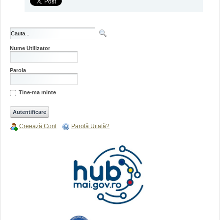
Nume Utilizator
Parola
Tine-ma minte
Creează Cont
Parolă Uitată?