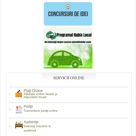
SERVICII ONLINE
Plaţi Online
Plăteşte online taxele şi
impozitele locale
Petiţii
Transmitere petiţii online
Audienţe
Solicitaţi inscriere in
audientă