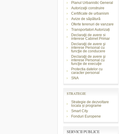
Planul Urbanistic General
Autorizaţii construire
Certificate de urbanism
Avize de săpătură
Oferte terenuri de vanzare
Transportatori Autorizați
Declaraţii de avere si
interese Cabinet Primar
Declaraţii de avere şi
interese Personal cu
funcţie de conducere
Declaraţii de avere şi
interese Personal cu
funcţie de execuţie
Protectia datelor cu
caracter personal
SNA
STRATEGIE
Strategie de dezvoltare
locala și programe
Smart City
Fonduri Europene
SERVICII PUBLICE