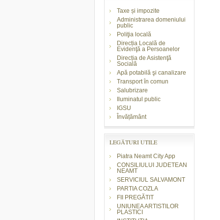
Taxe și impozite
Administrarea domeniului
public
Poliţia locală
Direcția Locală de
Evidenţă a Persoanelor
Direcția de Asistenţă
Socială
Apă potabilă şi canalizare
Transport în comun
Salubrizare
Iluminatul public
IGSU
Învățământ
LEGĂTURI UTILE
Piatra Neamt City App
CONSILIULUI JUDETEAN
NEAMT
SERVICIUL SALVAMONT
PARTIA COZLA
FII PREGĂTIT
UNIUNEA ARTISTILOR
PLASTICI