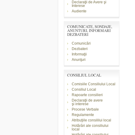
Declaraţii de Avere şi
Interese
Audiente
COMUNICATE, SONDAJE,
ANUNTURI, INFORMARI
DEZBATERI
Comunicări
Dezbateri
Informaţii
Anunţuri
CONSILIUL LOCAL
Comisiile Consiliului Local
Consiliul Local
Rapoarte consilieri
Declaraţii de avere
şi
interese
Procese Verbale
Regulamente
Atribuţiile consililui local
Hotărâri ale consiliului
local
Hotărâri ale consiliului