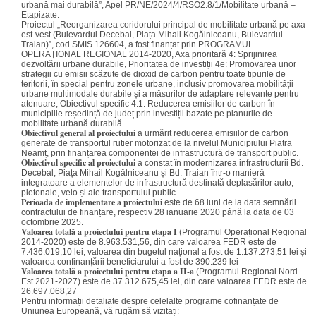
urbană mai durabilă”, Apel PR/NE/2024/4/RSO2.8/1/Mobilitate urbană –
Etapizate.
Proiectul „Reorganizarea coridorului principal de mobilitate urbană pe axa
est-vest (Bulevardul Decebal, Piața Mihail Kogălniceanu, Bulevardul
Traian)”, cod SMIS 126604, a fost finanțat prin PROGRAMUL
OPERAŢIONAL REGIONAL 2014-2020, Axa prioritară 4: Sprijinirea
dezvoltării urbane durabile, Prioritatea de investiții 4e: Promovarea unor
strategii cu emisii scăzute de dioxid de carbon pentru toate tipurile de
teritorii, în special pentru zonele urbane, inclusiv promovarea mobilității
urbane multimodale durabile și a măsurilor de adaptare relevante pentru
atenuare, Obiectivul specific 4.1: Reducerea emisiilor de carbon în
municipiile reședință de județ prin investiții bazate pe planurile de
mobilitate urbană durabilă.
Obiectivul general al proiectului
a urmărit reducerea emisiilor de carbon
generate de transportul rutier motorizat de la nivelul Municipiului Piatra
Neamț, prin finanțarea componentei de infrastructură de transport public.
Obiectivul specific al proiectului
a constat în modernizarea infrastructurii Bd.
Decebal, Piața Mihail Kogălniceanu și Bd. Traian într-o manieră
integratoare a elementelor de infrastructură destinată deplasărilor auto,
pietonale, velo și ale transportului public.
Perioada de implementare a proiectului
este de 68 luni de la data semnării
contractului de finanțare, respectiv 28 ianuarie 2020 până la data de 03
octombrie 2025.
Valoarea totală a proiectului pentru etapa I
(Programul Operațional Regional
2014-2020) este de 8.963.531,56, din care valoarea FEDR este de
7.436.019,10 lei, valoarea din bugetul național a fost de 1.137.273,51 lei și
valoarea confinanțării beneficiarului a fost de 390.239 lei
Valoarea totală a proiectului pentru etapa a II-a
(Programul Regional Nord-
Est 2021-2027) este de 37.312.675,45 lei, din care valoarea FEDR este de
26.697.068,27
Pentru informații detaliate despre celelalte programe cofinanțate de
Uniunea Europeană, vă rugăm să vizitați: