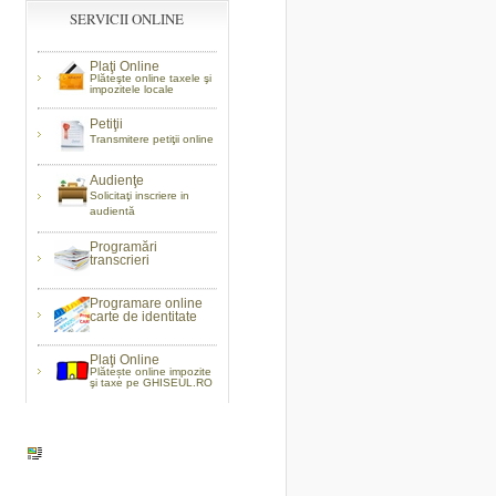
SERVICII ONLINE
Plaţi Online
Plăteşte online taxele şi
impozitele locale
Petiţii
Transmitere petiţii online
Audienţe
Solicitaţi inscriere in
audientă
Programări
transcrieri
Programare online
carte de identitate
Plaţi Online
Plătește online impozite
şi taxe pe GHISEUL.RO