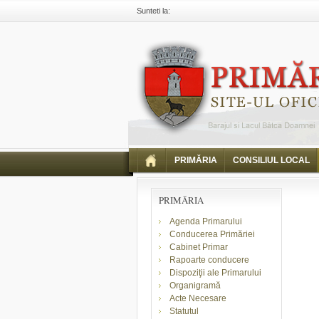
Sunteti la:
Primaria Piatra Neamt
Comunicate
Comunicar
Comunicat finalizare proiect Reorganizare culoar m
PRIMĂRIA
CONSILIUL LOCAL
PRIMĂRIA
Agenda Primarului
Conducerea Primăriei
Cabinet Primar
Rapoarte conducere
Dispoziţii ale Primarului
Organigramă
Acte Necesare
Statutul