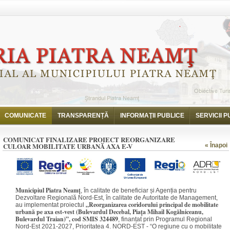
i
obilitate urbană axa E-V
COMUNICATE
TRANSPARENȚĂ
INFORMAŢII PUBLICE
SERVICII P
COMUNICAT FINALIZARE PROIECT REORGANIZARE
CULOAR MOBILITATE URBANĂ AXA E-V
« Înapoi
Municipiul Piatra Neamț
, în calitate de beneficiar și Agenția pentru
Dezvoltare Regională Nord-Est, în calitate de Autoritate de Management,
„Reorganizarea coridorului principal de mobilitate
au implementat proiectul
urbană pe axa est-vest (Bulevardul Decebal, Piața Mihail Kogălniceanu,
Bulevardul Traian)”, cod SMIS 324489
, finanțat prin Programul Regional
Nord-Est 2021-2027, Prioritatea 4. NORD-EST - “O regiune cu o mobilitate