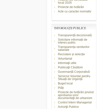
local 2026
Proiecte de hotărâri
Acte cu caracter normativ
INFORMAŢII PUBLICE
Transparență decizională
Solicitare informații de
interes public
Transparența veniturilor
salariale
Recrutare și selecție
Voluntariat
Informaţii utile
Publicaţii Căsătorii
Guvernanță Corporativă
Serviciul Voluntar pentru
Situații de Urgență
Buget local
Plăți
Proiecte de hotărâri privind
aprobarea unor
documentaţii de urbanism
Control Intern Managerial
Achiziţii Publice