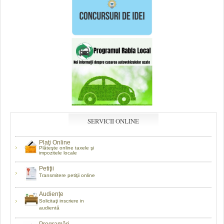
SERVICII ONLINE
Plaţi Online
Plăteşte online taxele şi
impozitele locale
Petiţii
Transmitere petiţii online
Audienţe
Solicitaţi inscriere in
audientă