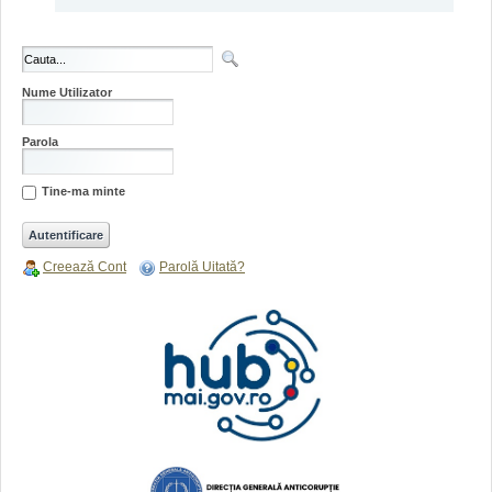
Nume Utilizator
Parola
Tine-ma minte
Creează Cont
Parolă Uitată?