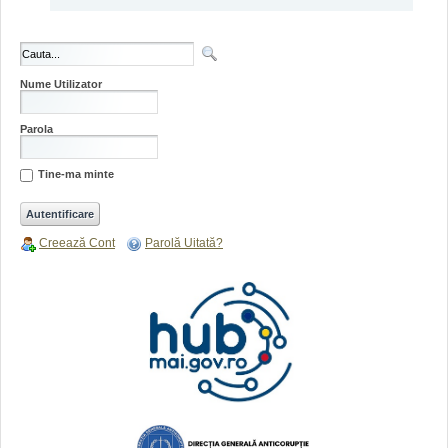
Nume Utilizator
Parola
Tine-ma minte
Creează Cont
Parolă Uitată?