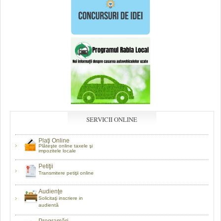
SERVICII ONLINE
Plaţi Online
Plăteşte online taxele şi
impozitele locale
Petiţii
Transmitere petiţii online
Audienţe
Solicitaţi inscriere in
audientă