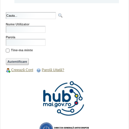
Nume Utilizator
Parola
Tine-ma minte
Creează Cont
Parolă Uitată?