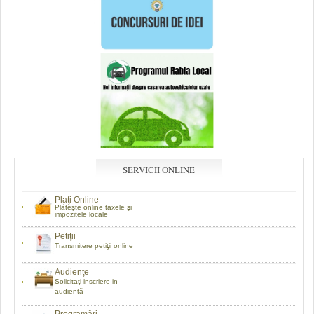
SERVICII ONLINE
Plaţi Online
Plăteşte online taxele şi
impozitele locale
Petiţii
Transmitere petiţii online
Audienţe
Solicitaţi inscriere in
audientă